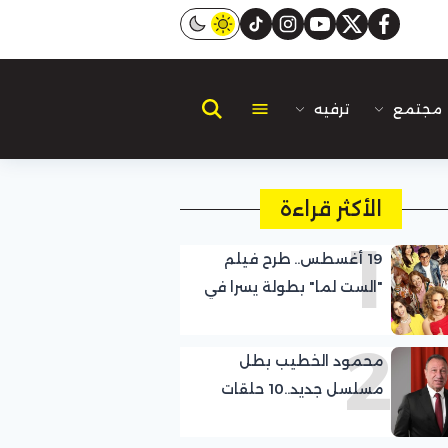
instagram
tiktok
youtube
twitter
facebook
مجتمع
ترفيه
الأكثر قراءة
1
19 أغسطس.. طرح فيلم
"الست لما" بطولة يسرا في
السينمات
2
محمود الخطيب بطل
مسلسل جديد..10 حلقات
تحكي قصة «بيبو»