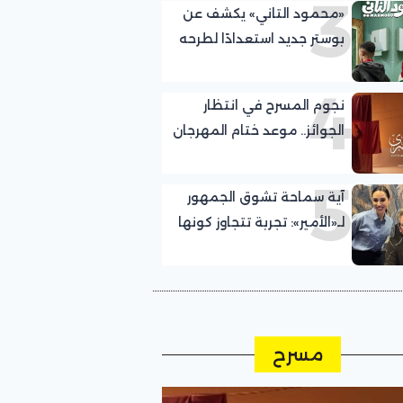
3
«محمود التاني» يكشف عن
بوستر جديد استعدادًا لطرحه
في السينمات
4
نجوم المسرح في انتظار
الجوائز.. موعد ختام المهرجان
القومي للمسرح
5
آية سماحة تشوق الجمهور
لـ«الأمير»: تجربة تتجاوز كونها
مجرد عمل
مسرح