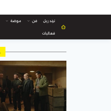
ترند ريل
فن
موضة
فعاليات
ح