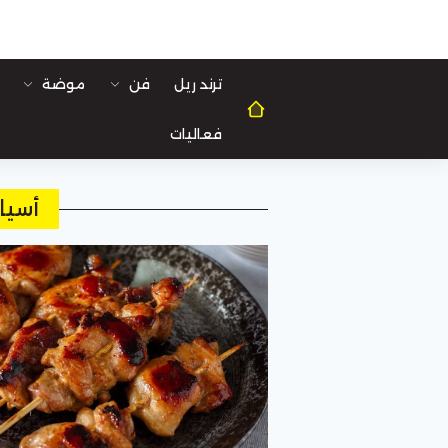
ترند ريل
فن
موضة
فعاليات
أسيا