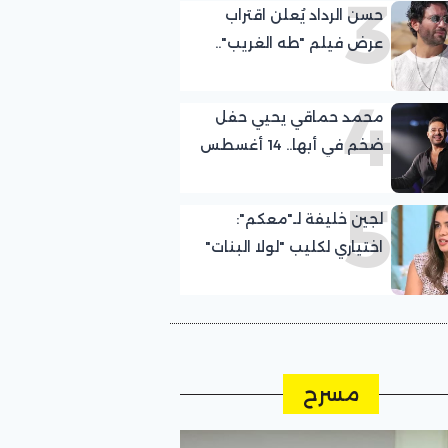
3
حسن الرداد يُعلن اقتراب
عرض فيلم "طه الغريب"..
إليك التفاصيل
4
محمد حماقي يحيي حفل
ضخم في أبها.. 14 أغسطس
المقبل
5
لجين خليفة لـ"معكم":
اختياري لكليب "لولا البنات"
كان صدفة.. وعلمت
بمشاركتي مع عمرو دياب
قبل التصوير بيوم
مسرح