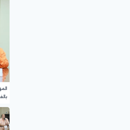
المه
بالف
تجرب