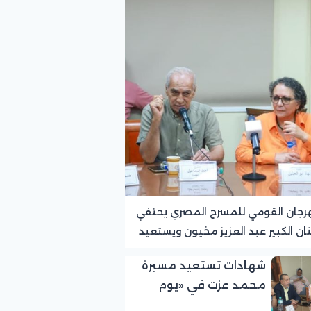
رجان القومي للمسرح المصري يحتفي
نان الكبير عبد العزيز مخيون ويستعيد
ته الرائدة في المسرح الريفي
شهادات تستعيد مسيرة
محمد عزت في «يوم
الوفاء لرموز المسرح»