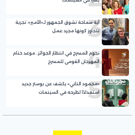
3
آية سماحة تشوق الجمهور لـ«الأمير»: تجربة
تتجاوز كونها مجرد عمل
4
نجوم المسرح في انتظار الجوائز.. موعد ختام
المهرجان القومي للمسرح
5
«محمود التاني» يكشف عن بوستر جديد
استعدادًا لطرحه في السينمات