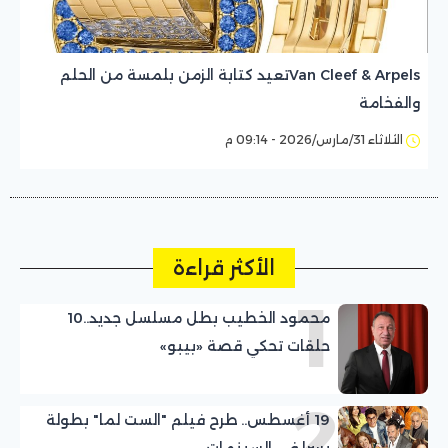
Van Cleef & Arpelsتعيد كتابة الزمن بلمسة من الحلم
والفخامة
الثلاثاء 31/مارس/2026 - 09:14 م
الأكثر قراءة
1
محمود الخطيب بطل مسلسل جديد..10
حلقات تحكي قصة «بيبو»
2
19 أغسطس.. طرح فيلم "الست لما" بطولة
يسرا في السينمات