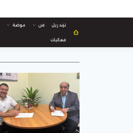
ترند ريل
فن
موضة
فعاليات