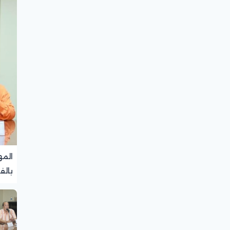
المه
بالف
تجرب