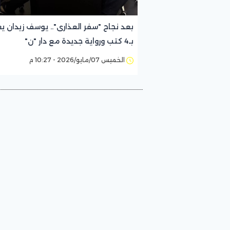
بعد نجاح "سفر العذارى".. يوسف زيدان ي
بـ4 كتب ورواية جديدة مع دار "ن"
الخميس 07/مايو/2026 - 10:27 م