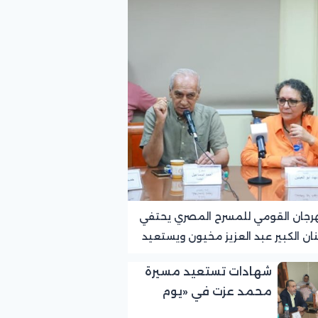
رجان القومي للمسرح المصري يحتفي
نان الكبير عبد العزيز مخيون ويستعيد
ته الرائدة في المسرح الريفي
شهادات تستعيد مسيرة
محمد عزت في «يوم
الوفاء لرموز المسرح»