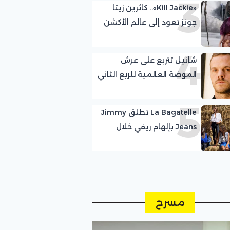
3
«Kill Jackie».. كاثرين زيتا
جونز تعود إلى عالم الأكشن
4
شانيل تتربع على عرش
الموضة العالمية للربع الثاني
على التوالي متصدرة قائمة
5
lyst
La Bagatelle تطلق Jimmy
Jeans بإلهام ريفي خلال
أسبوع كوبنهاغن للموضة
مسرح