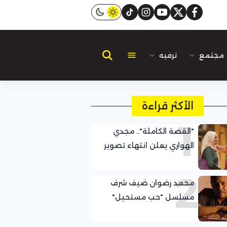
instagram
tiktok
youtube
twitter
facebook
مجتمع
ترفيه
الأكثر قراءة
1
"القصة الكاملة".. مجدي
الهواري يعلن انتهاء تصوير
حكاية "جريمة في الزمالك"
2
بطولة صبا مبارك
محمد رضوان ضيف شرف
مسلسل "حب مستحيل"
للمخرج مازن الغرباوي