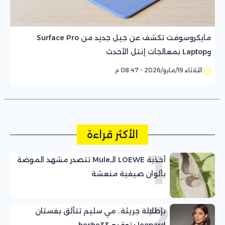
مايكروسوفت تكشف عن جيل جديد من Surface Pro
وLaptop بمعالجات إنتل الأحدث
الثلاثاء 19/مايو/2026 - 08:47 م
الأكثر قراءة
1
أحذية LOEWE الـMule تتصدر مشهد الموضة
بألوان صيفية منعشة
2
بإطلالة جريئة.. مي سليم تتألق بفستان
leopard بتوقيع heshe33