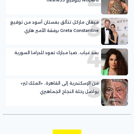
3
ميغان ماركل تتألق بفستان أسود من توقيع
Greta Constantine برفقة الأمير هاري
4
بعد غياب.. صبا مبارك تعود للدراما السورية
5
من الإسكندرية إلى القاهرة.. «الملك لير»
يواصل رحلة النجاح الجماهيري