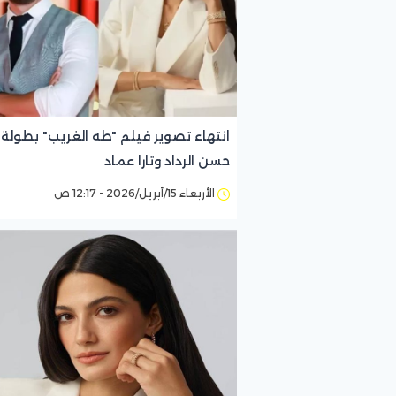
انتهاء تصوير فيلم "طه الغريب" بطولة
حسن الرداد وتارا عماد
الأربعاء 15/أبريل/2026 - 12:17 ص