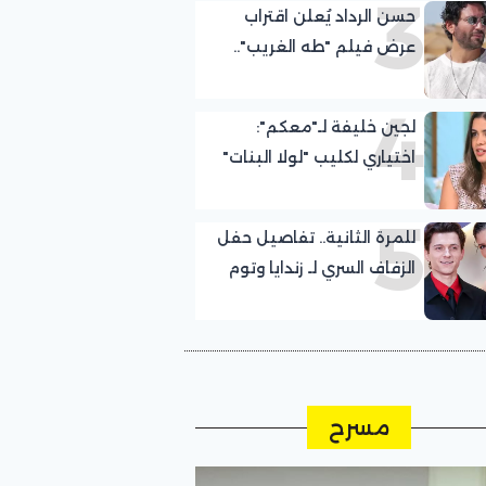
3
حسن الرداد يُعلن اقتراب
عرض فيلم "طه الغريب"..
إليك التفاصيل
4
لجين خليفة لـ"معكم":
اختياري لكليب "لولا البنات"
كان صدفة.. وعلمت
5
بمشاركتي مع عمرو دياب
للمرة الثانية.. تفاصيل حفل
قبل التصوير بيوم
الزفاف السري لـ زندايا وتوم
هولاند في الريف الإنجليزي
مسرح