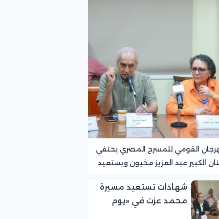
رجان القومي للمسرح المصري يحتفي
نان الكبير عبد العزيز مخيون ويستعيد
ته الرائدة في المسرح الريفي
شهادات تستعيد مسيرة
محمد عزت في «يوم
الوفاء لرموز المسرح»