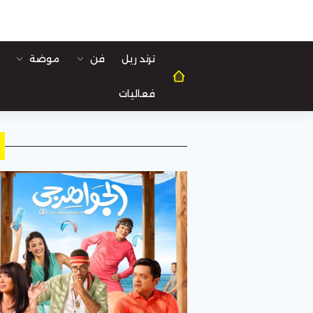
ترند ريل
فن
موضة
فعاليات