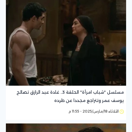
مسلسل "شباب امرأة" الحلقة 3.. غادة عبد الرازق تصالح
يوسف عمر وتتراجع مجددا عن طرده
الثلاثاء 18/مارس/2025 - 11:55 م