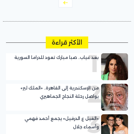
الأكثر قراءة
1
بعد غياب.. صبا مبارك تعود للدراما السورية
2
من الإسكندرية إلى القاهرة.. «الملك لير»
يواصل رحلة النجاح الجماهيري
3
«الفيل ع الدرفيل» يجمع أحمد فهمي
وأسماء جلال