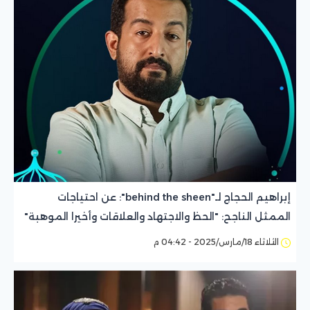
إبراهيم الحجاج لـ"behind the sheen": عن احتياجات
الممثل الناجح: "الحظ والاجتهاد والعلاقات وأخيرا الموهبة"
الثلاثاء 18/مارس/2025 - 04:42 م