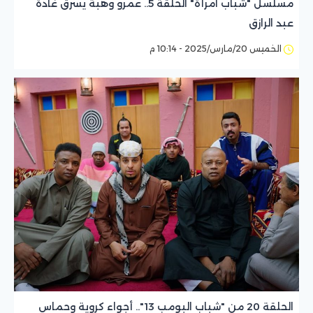
مسلسل "شباب امرأة" الحلقة 5.. عمرو وهبة يسرق غادة
عبد الرازق
الخميس 20/مارس/2025 - 10:14 م
الحلقة 20 من "شباب البومب 13".. أجواء كروية وحماس