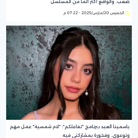
صعب.. والواقع أكثر ألما من المسلسل
الخميس 20/مارس/2025 - 07:22 م
ياسمينا العبد ببرنامج "تفاعلكم": "لام شمسية" عمل مهم
وتوعوي.. وفخورة بمشاركتي فيه