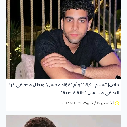
خاص| "سليم الترك" توأم "فؤاد محسن" وبطل مصر في كرة
اليد في مسلسل "خانة فاضية"
الخميس 02/يناير/2025 - 03:50 م