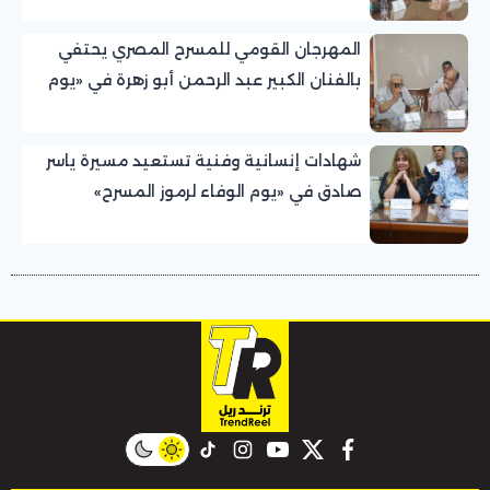
المهرجان القومي للمسرح المصري يحتفي
بالفنان الكبير عبد الرحمن أبو زهرة في «يوم
الوفاء لرموز المسرح»
شهادات إنسانية وفنية تستعيد مسيرة ياسر
صادق في «يوم الوفاء لرموز المسرح»
بالمهرجان القومي للمسرح المصري
instagram
tiktok
youtube
twitter
facebook