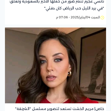
نانسي عجرم تنشر صور من حفلها الأخير بالسعودية وتعلق:
"في برد الليل حب الرياض كان دفئي"
السبت 04/يناير/2025 - 07:06 م
خاص| مريم الخشت تستعد لتصوير مسلسل "الشرنقة"