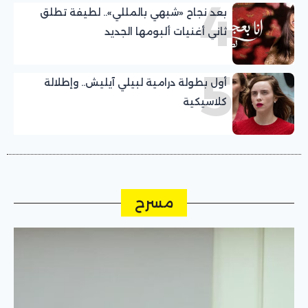
4
بعد نجاح «شبهي بالمللي».. لطيفة تطلق
ثاني أغنيات ألبومها الجديد
5
أول بطولة درامية لبيلي آيليش.. وإطلالة
كلاسيكية
مسرح