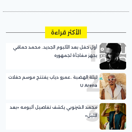
الأكثر قراءة
1
أول حفل بعد الألبوم الجديد.. محمد حماقي
يجهز مفاجأة لجمهوره
2
ليلة الهضبة ..عمرو دياب يفتتح موسم حفلات
U Arena
3
محمد الشرنوبي يكشف تفاصيل ألبومه «بعد
الليل»