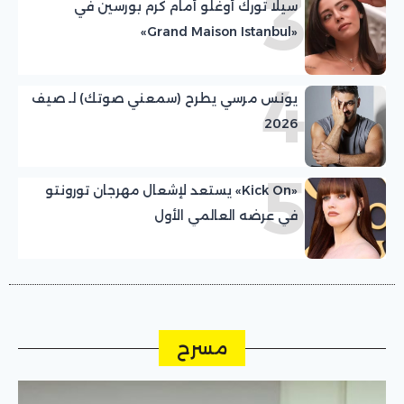
3
سيلا تورك أوغلو أمام كرم بورسين في
«Grand Maison Istanbul»
4
يونس مرسي يطرح (سمعني صوتك) لـ صيف
2026
5
«Kick On» يستعد لإشعال مهرجان تورونتو
في عرضه العالمي الأول
مسرح