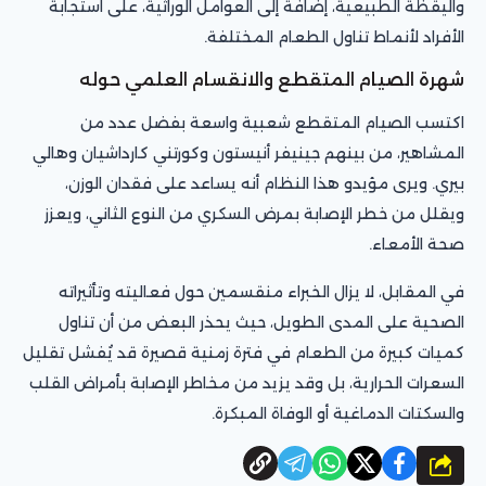
واليقظة الطبيعية، إضافة إلى العوامل الوراثية، على استجابة
الأفراد لأنماط تناول الطعام المختلفة.
شهرة الصيام المتقطع والانقسام العلمي حوله
اكتسب الصيام المتقطع شعبية واسعة بفضل عدد من
المشاهير، من بينهم جينيفر أنيستون وكورتني كارداشيان وهالي
بيري. ويرى مؤيدو هذا النظام أنه يساعد على فقدان الوزن،
ويقلل من خطر الإصابة بمرض السكري من النوع الثاني، ويعزز
صحة الأمعاء.
في المقابل، لا يزال الخبراء منقسمين حول فعاليته وتأثيراته
الصحية على المدى الطويل، حيث يحذر البعض من أن تناول
كميات كبيرة من الطعام في فترة زمنية قصيرة قد يُفشل تقليل
السعرات الحرارية، بل وقد يزيد من مخاطر الإصابة بأمراض القلب
والسكتات الدماغية أو الوفاة المبكرة.
شارك