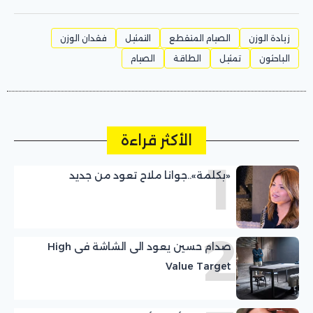
زيادة الوزن
الصيام المتقطع
التمثيل
فقدان الوزن
الباحثون
تمثيل
الطاقة
الصيام
الأكثر قراءة
1
«بكلمة»..جوانا ملاح تعود من جديد
2
صدام حسين يعود الى الشاشة فى High
Value Target