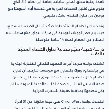
نافذة زمنية مدتها ثماني ساعات، إضافة إلى نظام 5:2، الذي
يقوم على تقليل السعرات الحرارية في خمسة أيام أسبوعيًا مع
يومين من تناول الطعام بشكل طبيعي.
ويُعد تناول الطعام المقيّد بالوقت أحد أشكال الصيام المتقطع،
حيث يتم حصر الوجبات اليومية في فترة لا تتجاوز عشر ساعات، مع
الامتناع عن الطعام لمدة 14 ساعة متواصلة.
دراسة حديثة تقيّم فعالية تناول الطعام المقيّد
بالوقت
كشفت دراسة جديدة أجراها المعهد الألماني للتغذية البشرية
في بوتسدام-ريبروك بالتعاون مع مؤسسة شاريتيه أن تناول
الطعام خلال نافذة زمنية محددة لا يؤدي تلقائيًا إلى تحسين
صحة التمثيل الغذائي أو صحة القلب والأوعية الدموية، ما لم
يكن مصحوبًا بمراقبة دقيقة للسعرات الحرارية.
اعتمدت دراسة ChronoFast على عينة مكوّنة من 31 امرأة
يعانين من زيادة الوزن أو السمنة. واتبع المشاركون جدولين