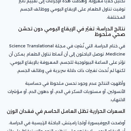
تحليل خلايا معزولة. وهدفت هذه الإجراءات إلى تقييم تأثير
توقيت تناول الطعام على الإيقاع اليومي ووظائف الجسم
المختلفة.
نتائج الدراسة: تغيّر في الإيقاع اليومي دون تحسّن
صحي ملحوظ
في ختام الدراسة، التي نُشرت في مجلة Science Translational
Medicine، توصل الباحثون إلى أن أنماط تناول الطعام يمكن أن
تؤثر على الساعة البيولوجية للجسم، المعروفة بالإيقاع اليومي،
لكنها لم تُحدث تغيرات ذات دلالة سريرية في وظائف الجسم.
وأظهرت النتائج عدم وجود تحسن ملحوظ في حساسية
الأنسولين، أو مستويات السكر في الدم، أو دهون الدم، أو مؤشرات
الالتهاب.
السعرات الحرارية تظل العامل الحاسم في فقدان الوزن
أوضحت البروفيسورة أولجا راميتش، الباحثة الرئيسية في الدراسة،
أن الإيقاع اليومي لا يقتصر على تنظيم النوم والاستيقاظ، بل يؤثر