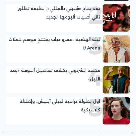
2
بعد نجاح «شبهي بالمللي».. لطيفة تطلق
ثاني أغنيات ألبومها الجديد
3
ليلة الهضبة ..عمرو دياب يفتتح موسم حفلات
U Arena
4
محمد الشرنوبي يكشف تفاصيل ألبومه «بعد
الليل»
5
أول بطولة درامية لبيلي آيليش.. وإطلالة
كلاسيكية