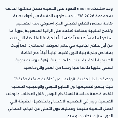
وقد سلطتmiu miu الضوء على الحقيبة ضمن حملتها الخاصة
بمجموعة L’Été 2026، حيث ظهرت الحقيبة في أجواء بحرية
هادئة تعكس الطابع الصيفي الذي استوحي منه التصميم.
وتتميز الحقيبة بصناعة تعتمد على الرافيا المنسوجة يدوياً، ما
يمنحها ملمساً طبيعياً وإحساساً بالحرفية التقليدية التي باتت
من أبرز عناصر الجاذبية في عالم الموضة المعاصرة. كما زُودت
بمقابض جلدية بنية اللون تضيف تبايناً أنيقاً مع الخامة
الطبيعية للحقيبة، بينما جاءت مزينة بزهرة كروشيه يدوية
تضفي عليها طابعاً فنياً وحساً من المرح والرومانسية.
ووصفت الدار الحقيبة بأنها تعبر عن “جاذبية صيفية خفيفة”،
حيث يجمع تصميمها بين الطابع الحرفي والوظيفية العملية،
لتقدم قطعة مناسبة للاستخدام اليومي خلال العطلات والرحلات
الصيفية. ويبرز في التصميم الاهتمام بالتفاصيل الدقيقة التي
تجعل الحقيبة خفيفة وعملية، دون التخلي عن الجانب الجمالي
الذي يميز منتجات ميو ميو.