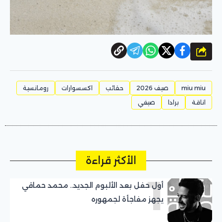
شارك
miu miu
صيف 2026
حقائب
اكسسوارات
رومانسية
اناقة
برادا
صيفي
الأكثر قراءة
1
أول حفل بعد الألبوم الجديد.. محمد حماقي
يجهز مفاجأة لجمهوره