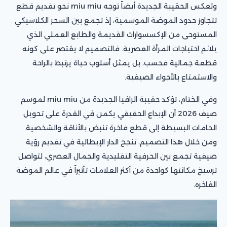
وتعكس الحقيبة الجديدة أيضاً توجه miu miu نحو تقديم قطع
تتجاوز حدود الموضة الموسمية، إذ تجمع بين السحر الكلاسيكي
المستوحى من الإكسسوارات القديمة والطابع العملي الذي
يلائم احتياجات المرأة العصرية. فالتصميم لا يقتصر على كونه
قطعة جمالية فحسب، بل يمثل أسلوب حياة يرتبط بالراحة
والاستمتاع بالأجواء الصيفية.
وفي الختام، تؤكد حقيبة الرافيا الجديدة من miu miu لموسم
صيف 2026 أن الإبداع الحقيقي يكمن في القدرة على تحويل
الخامات البسيطة إلى قطع فاخرة تنبض بالأناقة والشخصية.
ومن خلال هذا التصميم، تنجح الدار الإيطالية في تقديم رؤية
صيفية تجمع بين الحرفية التقليدية والجمال العصري، لتواصل
ترسيخ مكانتها كواحدة من أكثر العلامات تأثيراً في عالم الموضة
الفاخره.