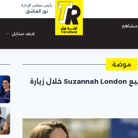
رئيس مجلس الإدارة
نور العاشق
مشاهير
لايف ستايل
موضة
كيت ميدلتون تتألق بتوقيع Suzannah London خلال زيارة