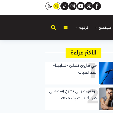
instagram
tiktok
youtube
twitter
facebook
مجتمع
ترفيه
الأكثر قراءة
1
مي فاروق تطلق «حبايبنا»
بعد الغياب
2
يونس مرسي يطرح (سمعني
صوتك) لـ صيف 2026