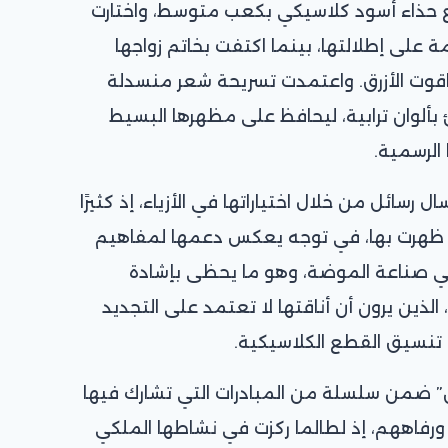
حذاء أسود كلاسيكي بكعب متوسط، واختارت
 على إطلالتها، بينما اكتفت بخاتم زواجها
ياقوت الأزرق. واعتمدت تسريحة شعر منسدلة
لوان ترابية، ليحافظ على مظهرها البسيط
الرسمية.
ل رسائل من خلال اختياراتها في الأزياء، إذ كثيرًا
أن ظهرت بها، في توجه يعكس دعمها لمفاهيم
ي صناعة الموضة، وهو ما يحظى بإشادة
 الذين يرون أن أناقتها لا تعتمد على التجديد
تنسيق القطع الكلاسيكية.
ن” ضمن سلسلة من المبادرات التي تشارك فيها
رفاههم، إذ لطالما ركزت في نشاطها الملكي