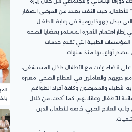
اء دورها الإنساني والاجتماعي من خلال زيارة
 للأطفال، حيث التقت بعدد من المرضى الصغار
التي تبذل جهودًا يومية في رعاية الأطفال
ي إطار اهتمام الأميرة المستمر بقضايا الصحة
 المؤسسات الطبية التي تقدم خدمات
تصدر أولوياتها منذ سنوات.
ن على قضاء وقت مع الأطفال داخل المستشفى،
ع ذويهم والعاملين في القطاع الصحي، معبرة
 به الأطباء والممرضون وكافة أفراد الطواقم
المه
انية للأطفال وعائلاتهم. كما أكدت، من خلال
بالف
تجرب
جانب العلاج الطبي، خاصة للأطفال الذين
فيات.