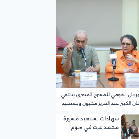
رجان القومي للمسرح المصري يحتفي
نان الكبير عبد العزيز مخيون ويستعيد
ته الرائدة في المسرح الريفي
شهادات تستعيد مسيرة
محمد عزت في «يوم
الوفاء لرموز المسرح»