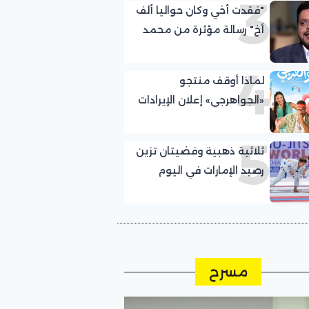
3
"فقدت أخي وكان حواليا ألف
أخ" رسالة مؤثرة من محمد
هنيدي بعد وفاة شقيقه
4
لماذا أوقف منتجو
«الجواهرجي» إعلان الإيرادات
اليومية؟
5
ثلاثية ذهبية وفضيتان تزين
رصيد الإمارات في اليوم
السادس لمونديال
الجوجيتسو بأبوظبي
مسرح