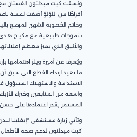
ونسقت كيت ميدلتون الفستان مع 
أقراطًا من اللؤلؤ أضفت لمسة ناعمة
وخاتم الخطوبة الشهير المرصع بال
بتموجات طبيعية مع مكياج هادئ بأ
والأنيق الذي يميز معظم إطلالاتها 
ويُعرف عن أميرة ويلز اهتمامها بإرسا
ما تعيد ارتداء القطع التي سبق 
الاستدامة والاستهلاك المسؤول ف
واسعة من المتابعين وخبراء الأزياء،
المستمر بقدر اعتمادها على حسن 
وتأتي زيارة مستشفى “إيفلينا لند
كيت ميدلتون لدعم صحة الأطفال و