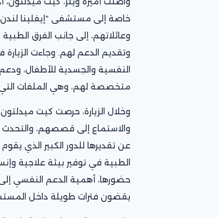
واصلت أميرة ويلز، كيت ميدلتون، أد
خاصة إلى مستشفى “إيفلينا لندن”
وعائلاتهم، إلى جانب الفرق الطبية 
وتقديم الدعم لهم. وجاءت الزيارة ف
النفسية والجسدية للأطفال، ودعم
متخصصة لهم، وهي الملفات التي ت
وخلال الزيارة، حرصت كيت ميدلتو
والاستماع إلى قصصهم، والتحدث م
عن تقديرها للدور الكبير الذي يقوم
الطبية في توفير بيئة علاجية وإنس
حضورها، أهمية الدعم النفسي إلى 
يقضون فترات طويلة داخل المستش