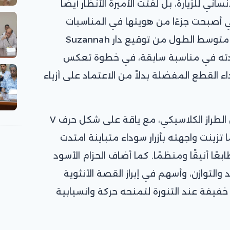
اني للزيارة، بل لفتت الأميرة الأنظار أيضًا
لتي أصبحت جزءًا من هويتها في المناسبات
الرسمية. فقد اختارت فستانًا أبيض متوسط الطول من توقيع دار Suzannah
 ارتدته في مناسبة سابقة، في خطوة تعكس
اء القطع المفضلة بدلاً من الاعتماد على أزياء
وجاء الفستان بقصة مستوحاة من الطراز الكلاسيكي، مع ياقة على شكل حرف V
 تزينت واجهته بأزرار سوداء متباينة امتدت
عًا أنيقًا ومنظمًا. كما أضاف الحزام الأسود
والتوازن، وأسهم في إبراز القصة الأنثوية
خفيفة عند التنورة لتمنحه حركة وانسيابية