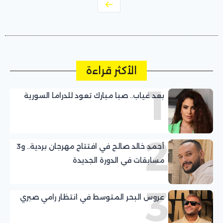
الأكثر قراءة
1
بعد غياب.. صبا مبارك تعود للدراما السورية
2
أحمد خالد صالح في افتتاح مهرجان بردية.. و3
مسابقات في الدورة الجديدة
3
عروس البحر المتوسط في انتظار رامي صبري