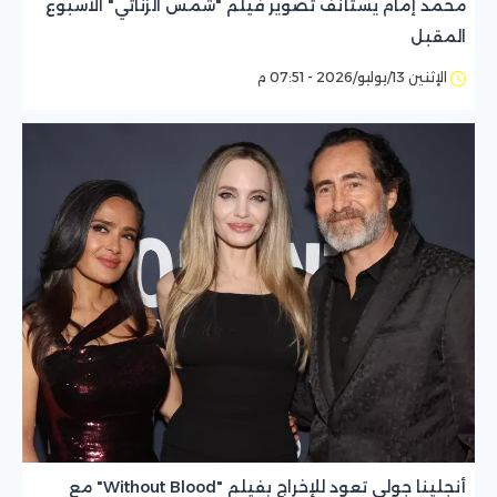
محمد إمام يستأنف تصوير فيلم "شمس الزناتي" الأسبوع
المقبل
الإثنين 13/يوليو/2026 - 07:51 م
أنجلينا جولي تعود للإخراج بفيلم "Without Blood" مع