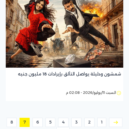
شمشون ودليلة يواصل التألق بإيرادات 18 مليون جنيه
السبت 11/يوليو/2026 - 02:08 م
8
7
6
5
4
3
2
1