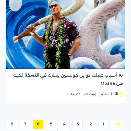
10 أسباب جعلت دواين جونسون يشارك في النسخة الحية
من Moana
الثلاثاء 14/يوليو/2026 - 04:27 م
8
7
6
5
4
3
2
1