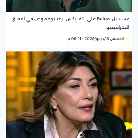
مسلسل Below على نتفليكس.. رعب وغموض في أعماق
البحر|فيديو
الخميس 16/يوليو/2026 - 06:41 م