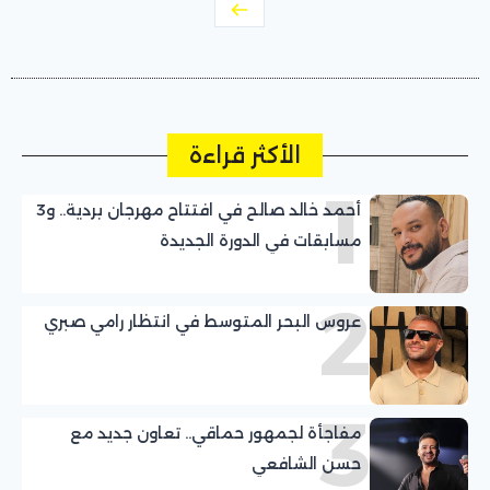
الأكثر قراءة
1
أحمد خالد صالح في افتتاح مهرجان بردية.. و3
مسابقات في الدورة الجديدة
2
عروس البحر المتوسط في انتظار رامي صبري
3
مفاجأة لجمهور حماقي.. تعاون جديد مع
حسن الشافعي