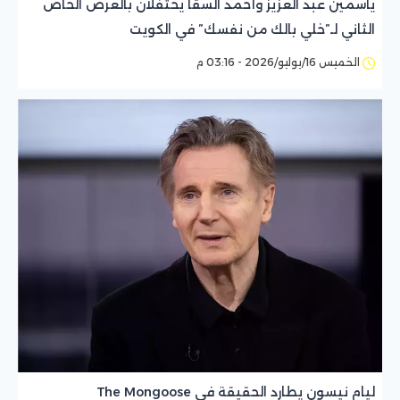
ياسمين عبد العزيز وأحمد السقا يحتفلان بالعرض الخاص
الثاني لـ”خلي بالك من نفسك” في الكويت
الخميس 16/يوليو/2026 - 03:16 م
ليام نيسون يطارد الحقيقة في The Mongoose