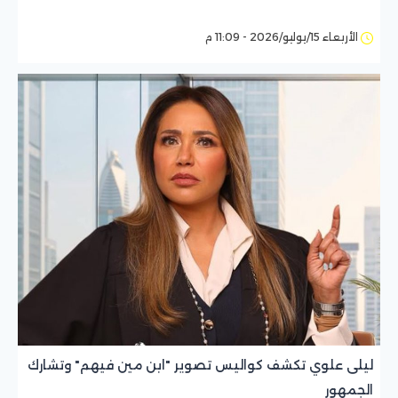
الأربعاء 15/يوليو/2026 - 11:09 م
ليلى علوي تكشف كواليس تصوير "ابن مين فيهم" وتشارك
الجمهور