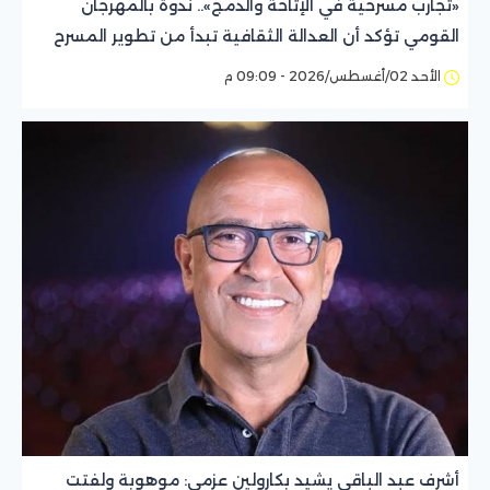
«تجارب مسرحية في الإتاحة والدمج».. ندوة بالمهرجان
القومي تؤكد أن العدالة الثقافية تبدأ من تطوير المسرح
الأحد 02/أغسطس/2026 - 09:09 م
أشرف عبد الباقي يشيد بكارولين عزمي: موهوبة ولفتت