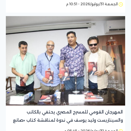
«وصلة»
الجمعة 31/يوليو/2026 - 10:51 م
المهرجان القومي للمسرح المصري يحتفي بالكاتب
والسيناريست وليد يوسف في ندوة لمناقشة كتاب «صانع
الفرص البديلة»
الجمعة 31/يوليو/2026 - 05:45 م