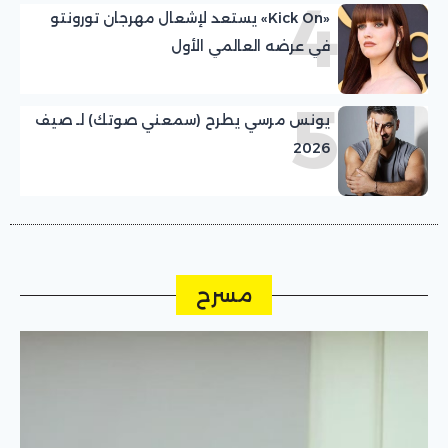
4
«Kick On» يستعد لإشعال مهرجان تورونتو
في عرضه العالمي الأول
5
يونس مرسي يطرح (سمعني صوتك) لـ صيف
2026
مسرح