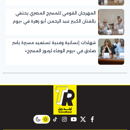
المهرجان القومي للمسرح المصري يحتفي
بالفنان الكبير عبد الرحمن أبو زهرة في «يوم
الوفاء لرموز المسرح»
شهادات إنسانية وفنية تستعيد مسيرة ياسر
صادق في «يوم الوفاء لرموز المسرح»
بالمهرجان القومي للمسرح المصري
instagram
tiktok
youtube
twitter
facebook