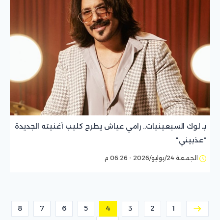
بـ لوك السبعينيات.. رامي عياش يطرح كليب أغنيته الجديدة
"عذبيني"
الجمعة 24/يوليو/2026 - 06:26 م
8
7
6
5
4
3
2
1