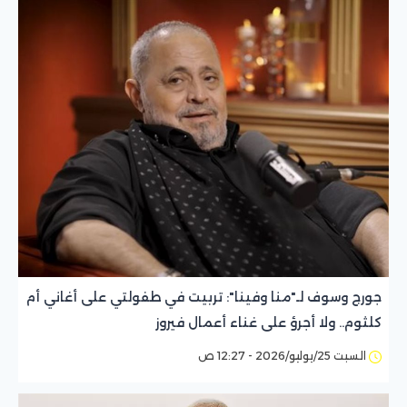
جورج وسوف لـ"منا وفينا": تربيت في طفولتي على أغاني أم
كلثوم.. ولا أجرؤ على غناء أعمال فيروز
السبت 25/يوليو/2026 - 12:27 ص