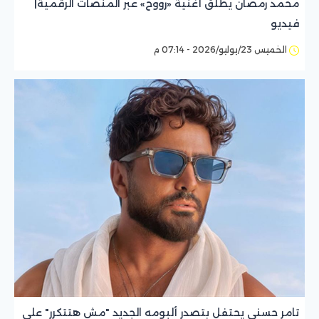
محمد رمضان يطلق أغنية «رووح» عبر المنصات الرقمية|
فيديو
الخميس 23/يوليو/2026 - 07:14 م
تامر حسني يحتفل بتصدر ألبومه الجديد "مش هتتكرر" على