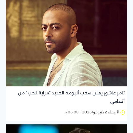
تامر عاشور يعلن سحب ألبومه الجديد "مراية الحب" من
أنغامي
الأربعاء 22/يوليو/2026 - 06:08 م