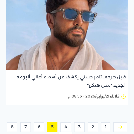
قبل طرحه.. تامر حسني يكشف عن أسماء أغاني ألبومه
الجديد "مش هتكرر"
الثلاثاء 21/يوليو/2026 - 08:56 م
8
7
6
5
4
3
2
1