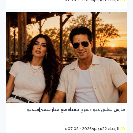
فارس يطلق ديو «نفرح حقنا» مع منار سمير|فيديو
الأربعاء 22/يوليو/2026 - 07:08 م