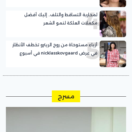
4
لمحاربة التساقط والتلف.. إليك أفضل
مكملات العلكة لنمو الشعر
5
أزياء مستوحاة من روح الريترو تخطف الأنظار
في عرض nicklasskovgaard في أسبوع
الموضة بكوبنهاجن
مسرح