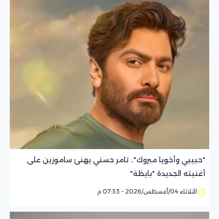
"حبيبي وأخويا مبروك".. تامر حسني يهنئ ساموزين على
أغنيته الجديدة "بايظة"
الثلاثاء 04/أغسطس/2026 - 07:53 م