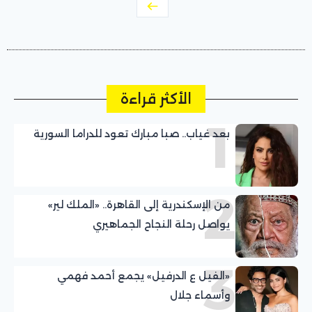
الأكثر قراءة
1
بعد غياب.. صبا مبارك تعود للدراما السورية
2
من الإسكندرية إلى القاهرة.. «الملك لير»
يواصل رحلة النجاح الجماهيري
3
«الفيل ع الدرفيل» يجمع أحمد فهمي
وأسماء جلال