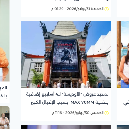
الجمعة 31/يوليو/2026 - 01:29 م
المه
تمديد عروض "الأوديسة" لـ4 أسابيع إضافية
بالف
في
بتقنية IMAX 70MM بسبب الإقبال الكبير
تجرب
الخميس 30/يوليو/2026 - 11:16 م