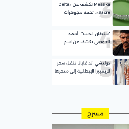
3
Messika تكشف عن «Delta
Sacré».. تحفة مجوهرات
تستلهم سحر دلتا أوكافانغو
4
"سلطان الديب".. أحمد
العوضي يكشف عن اسم
مسلسله الجديد في رمضان
5
2027
دولتشي آند غابانا تنقل سحر
الريفييرا الإيطالية إلى متجرها
المؤقت في Gurney’s
Resorts
مسرح