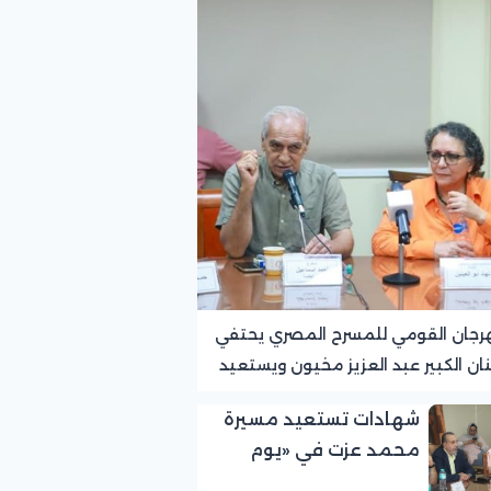
رجان القومي للمسرح المصري يحتفي
نان الكبير عبد العزيز مخيون ويستعيد
ته الرائدة في المسرح الريفي
شهادات تستعيد مسيرة
محمد عزت في «يوم
الوفاء لرموز المسرح»