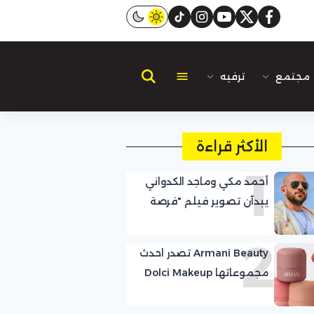
instagram
tiktok
youtube
twitter
facebook
مجتمع
ترفيه
الأكثر قراءة
1
أحمد مكي وماجد الكدواني
يبدآن تصوير فيلم "فرصة
سعيدة"
2
Armani Beauty تصدر احدث
مجموعاتها Dolci Makeup
Blush بخمس درجات
مستوحاة من الحلويات