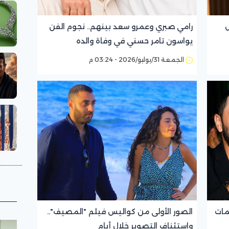
ل
رامي صبري وعمرو سعد بينهم.. نجوم الفن
يواسون تامر حسني في وفاة والده
الجمعة 31/يوليو/2026 - 03:24 م
مات
الصور الأولى من كواليس فيلم "المصيف"..
واستئناف التصوير خلال أيام