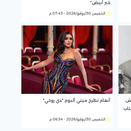
خبر أبيض"
الخميس 30/يوليو/2026 - 07:43 م
قش
أنغام تطرح ميني ألبوم "دي روحي"
تاب
الخميس 30/يوليو/2026 - 06:54 م