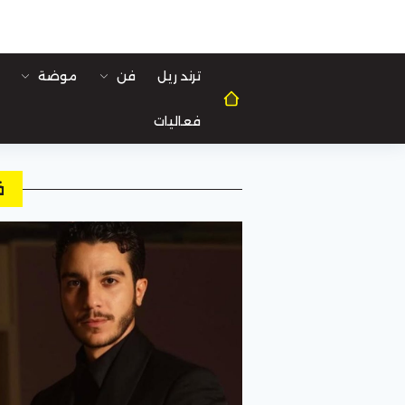
ترند ريل
فن
موضة
فعاليات
ف