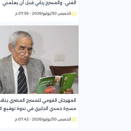
الفني.. والمسرح رباني قبل أن يعلمني
التمثيل
الخميس 30/يوليو/2026 - 07:56 م
المهرجان القومي للمسرح المصري ينا
مسيرة حمدي الجابري في ندوة توقيع ك
«حمدي الجابري.. أيقونة النقد»
الخميس 30/يوليو/2026 - 07:42 م