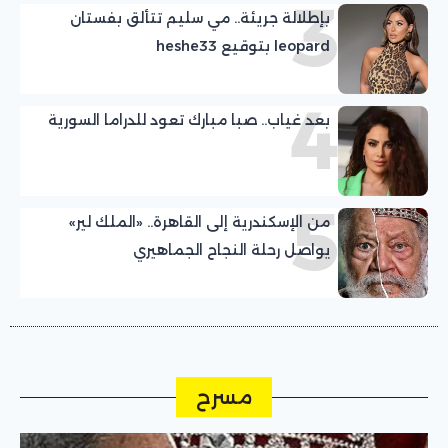
3
بإطلالة جريئة.. مي سليم تتألق بفستان
leopard بتوقيع heshe33
4
بعد غياب.. صبا مبارك تعود للدراما السورية
5
من الإسكندرية إلى القاهرة.. «الملك لير»
يواصل رحلة النجاح الجماهيري
مسرح