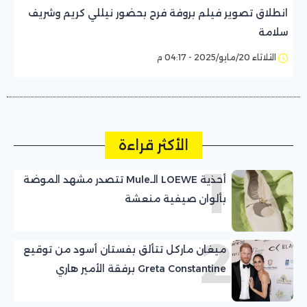
انطلاق تصوير فيلم بروفة فرح بحضور نيللي كريم وشريف
سلامة
الثلاثاء 20/مايو/2025 - 04:17 م
الأكثر قراءة
1
أحذية LOEWE الـMule تتصدر مشهد الموضة
بألوان صيفية منعشة
2
ميغان ماركل تتألق بفستان أسود من توقيع
Greta Constantine برفقة الأمير هاري