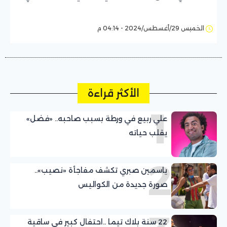
الخميس 29/أغسطس/2024 - 04:14 م
الأكثر قراءة
1
علي ربيع في ورطة بسبب صاحبه.. «فضل»
يقلب حياته
2
ياسمين صبري تكشف مفاجأة «نصيب»..
صورة جديدة من الكواليس
22 سنة بلاك تيما ..احتفال كبير في ساقية