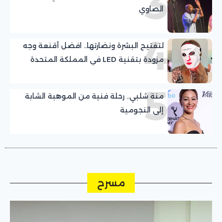
3
الصاوي
4
لتفتيح البشرة ونضارتها.. افضل أقنعة وجه
مزودة بتقنية LED في المملكة المتحدة
5
منة شلبي.. رحلة فنية من الموهبة الشابة
إلى النجومية
مسرح