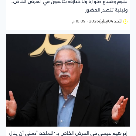
نجوم وصُناع «جوازة ولا جنازة» يتألقون في العرض الخاص..
ولبلبة تتصدر الحضور
الأحد 04/يناير/2026 - 10:09 م
إبراهيم عيسي في العرض الخاص بـ "الملحد: أتمنى أن ينال