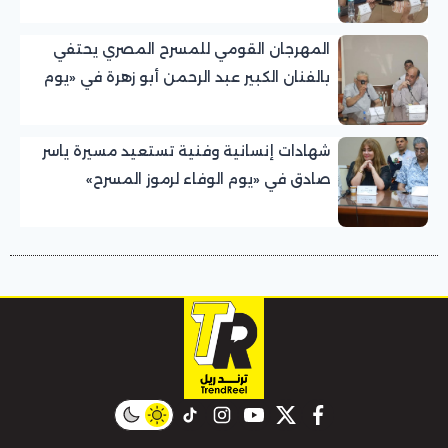
للمسرح المصري
المهرجان القومي للمسرح المصري يحتفي
بالفنان الكبير عبد الرحمن أبو زهرة في «يوم
الوفاء لرموز المسرح»
شهادات إنسانية وفنية تستعيد مسيرة ياسر
صادق في «يوم الوفاء لرموز المسرح»
بالمهرجان القومي للمسرح المصري
instagram
tiktok
youtube
twitter
facebook