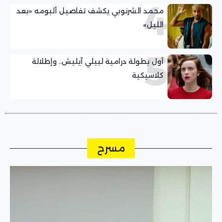
4
محمد الشرنوبي يكشف تفاصيل ألبومه «بعد
الليل»
5
أول بطولة درامية لبيلي آيليش.. وإطلالة
كلاسيكية
مسرح