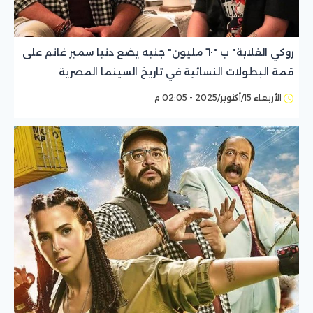
روكي الغلابة" ب "٦٠ مليون" جنيه يضع دنيا سمير غانم على
قمة البطولات النسائية في تاريخ السينما المصرية
الأربعاء 15/أكتوبر/2025 - 02:05 م