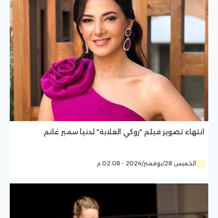
انتهاء تصوير فيلم "روكي الغلابة" لدنيا سمير غانم
الخميس 28/نوفمبر/2024 - 02:08 م