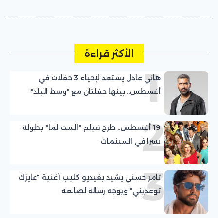
الأكثر قراءة
1
هاني عادل يستعد لإحياء 3 حفلات في
أغسطس.. بينها حفلتان مع "وسط البلد"
2
19 أغسطس.. طرح فيلم "الست لما" بطولة
يسرا في السينمات
3
تامر حسني يشيد بفيديو كليب أغنية "عايزك
توعديني" ويوجه رسالة لصانعه