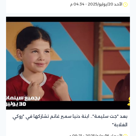
الأحد 20/يوليو/2025 - 04:34 م
بعد "جت سليمة".. ابنة دنيا سمير غانم تشاركها في "روكي
الغلابة"
الأربعاء 16/يوليو/2025 - 09:21 م