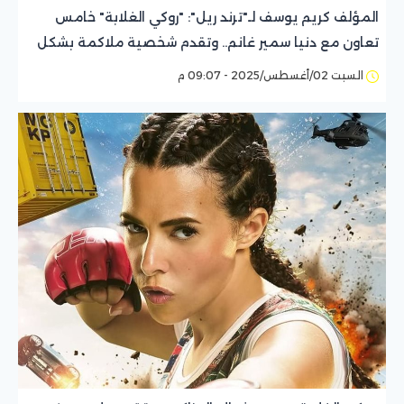
المؤلف كريم يوسف لـ"ترند ريل": "روكي الغلابة" خامس
تعاون مع دنيا سمير غانم.. وتقدم شخصية ملاكمة بشكل
ناعم ومختلف
السبت 02/أغسطس/2025 - 09:07 م