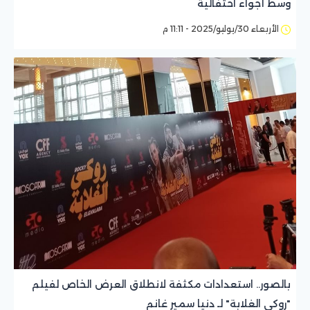
وسط أجواء احتفالية
الأربعاء 30/يوليو/2025 - 11:11 م
بالصور.. استعدادات مكثفة لانطلاق العرض الخاص لفيلم
"روكي الغلابة" لـ دنيا سمير غانم