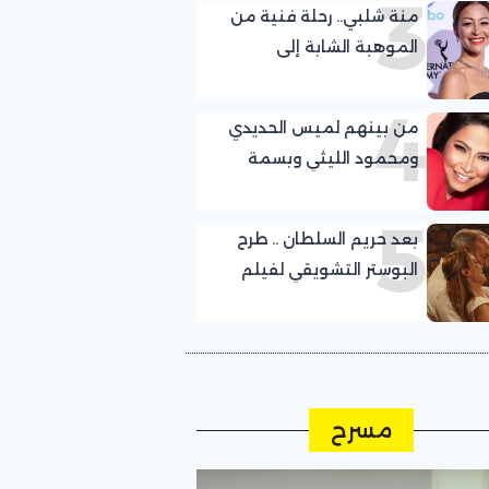
3
منة شلبي.. رحلة فنية من
الموهبة الشابة إلى
النجومية
4
من بينهم لميس الحديدي
ومحمود الليثي وبسمة
وهبة.. أبرز الحضور في حفل
5
شيرين عبد الوهاب بالساحل
بعد حريم السلطان .. طرح
الشمالي
البوستر التشويقي لفيلم
“الربيع في إمروز” بطولة خالد
أرغنتش ومريم أوزرلي
مسرح