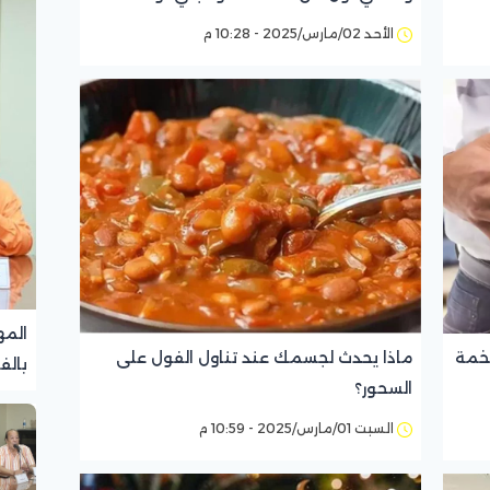
لتصوير اللعبة 2 بعد رمضان"
الأحد 02/مارس/2025 - 10:28 م
المه
تخمة
ماذا يحدث لجسمك عند تناول الفول على
بالف
السحور؟
تجرب
السبت 01/مارس/2025 - 10:59 م