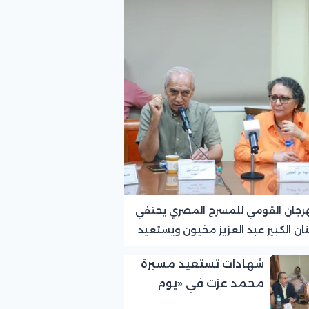
رجان القومي للمسرح المصري يحتفي
نان الكبير عبد العزيز مخيون ويستعيد
ته الرائدة في المسرح الريفي
شهادات تستعيد مسيرة
محمد عزت في «يوم
الوفاء لرموز المسرح»