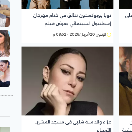
على
توبا بويوكستون تتألق في ختام مهرجان
إسطنبول السينمائي بعرض فيلم
“Sultana”
الإثنين 20/أبريل/2026 - 08:52 م
ن
عزاء والد منة شلبى فى مسجد المشير..
يفية
الأربعاء