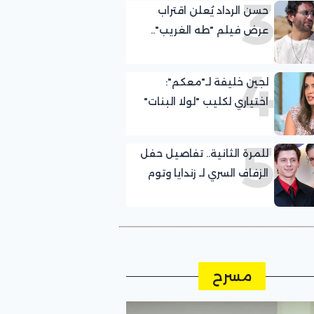
3
حسن الرداد يُعلن اقتراب
عرض فيلم "طه الغريب"..
إليك التفاصيل
4
لجين خليفة لـ"معكم":
اختياري لكليب "لولا البنات"
كان صدفة.. وعلمت
5
بمشاركتي مع عمرو دياب
للمرة الثانية.. تفاصيل حفل
قبل التصوير بيوم
الزفاف السري لـ زندايا وتوم
هولاند في الريف الإنجليزي
مسرح