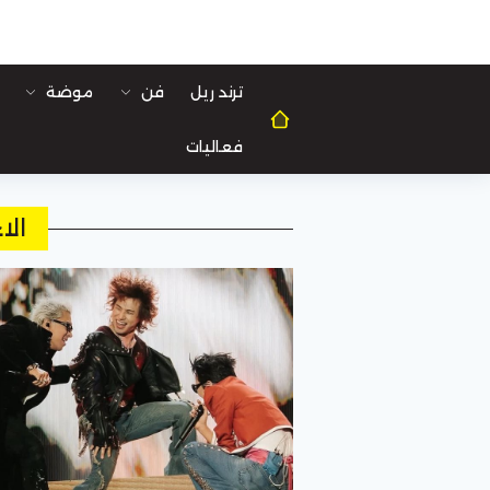
ترند ريل
فن
موضة
فعاليات
الا