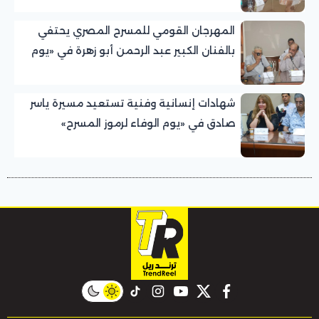
المهرجان القومي للمسرح المصري يحتفي
بالفنان الكبير عبد الرحمن أبو زهرة في «يوم
الوفاء لرموز المسرح»
شهادات إنسانية وفنية تستعيد مسيرة ياسر
صادق في «يوم الوفاء لرموز المسرح»
بالمهرجان القومي للمسرح المصري
instagram
tiktok
youtube
twitter
facebook