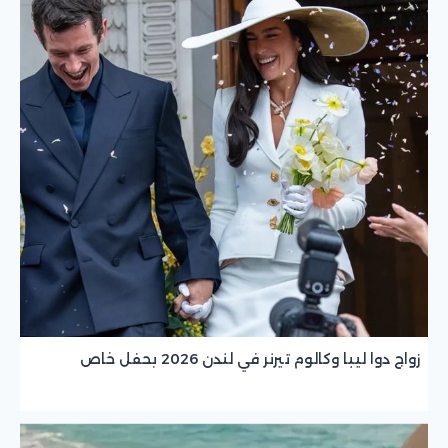
زواج دوا ليبا وكالوم تيرنر في لندن 2026 بحفل خاص