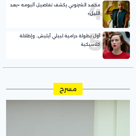
4
محمد الشرنوبي يكشف تفاصيل ألبومه «بعد
الليل»
5
أول بطولة درامية لبيلي آيليش.. وإطلالة
كلاسيكية
مسرح