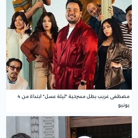
مصطفى غريب بطل مسرحية "ليلة عسل" ابتداءً من 4
يونيو