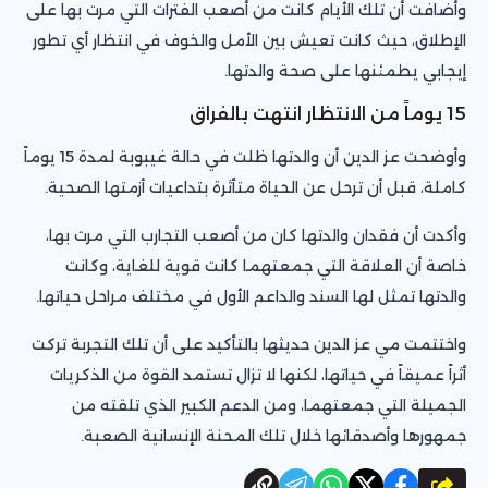
وأضافت أن تلك الأيام كانت من أصعب الفترات التي مرت بها على
الإطلاق، حيث كانت تعيش بين الأمل والخوف في انتظار أي تطور
إيجابي يطمئنها على صحة والدتها.
15 يوماً من الانتظار انتهت بالفراق
وأوضحت عز الدين أن والدتها ظلت في حالة غيبوبة لمدة 15 يوماً
كاملة، قبل أن ترحل عن الحياة متأثرة بتداعيات أزمتها الصحية.
وأكدت أن فقدان والدتها كان من أصعب التجارب التي مرت بها،
خاصة أن العلاقة التي جمعتهما كانت قوية للغاية، وكانت
والدتها تمثل لها السند والداعم الأول في مختلف مراحل حياتها.
واختتمت مي عز الدين حديثها بالتأكيد على أن تلك التجربة تركت
أثراً عميقاً في حياتها، لكنها لا تزال تستمد القوة من الذكريات
الجميلة التي جمعتهما، ومن الدعم الكبير الذي تلقته من
جمهورها وأصدقائها خلال تلك المحنة الإنسانية الصعبة.
شارك