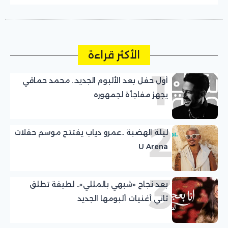
الأكثر قراءة
1
أول حفل بعد الألبوم الجديد.. محمد حماقي
يجهز مفاجأة لجمهوره
2
ليلة الهضبة ..عمرو دياب يفتتح موسم حفلات
U Arena
3
بعد نجاح «شبهي بالمللي».. لطيفة تطلق
ثاني أغنيات ألبومها الجديد