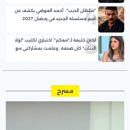
4
"سلطان الديب".. أحمد العوضي يكشف عن
اسم مسلسله الجديد في رمضان 2027
5
لجين خليفة لـ"معكم": اختياري لكليب "لولا
البنات" كان صدفة.. وعلمت بمشاركتي مع
عمرو دياب قبل التصوير بيوم
مسرح