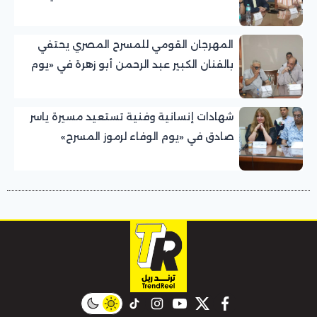
للمسرح المصري
المهرجان القومي للمسرح المصري يحتفي
بالفنان الكبير عبد الرحمن أبو زهرة في «يوم
الوفاء لرموز المسرح»
شهادات إنسانية وفنية تستعيد مسيرة ياسر
صادق في «يوم الوفاء لرموز المسرح»
بالمهرجان القومي للمسرح المصري
instagram
tiktok
youtube
twitter
facebook