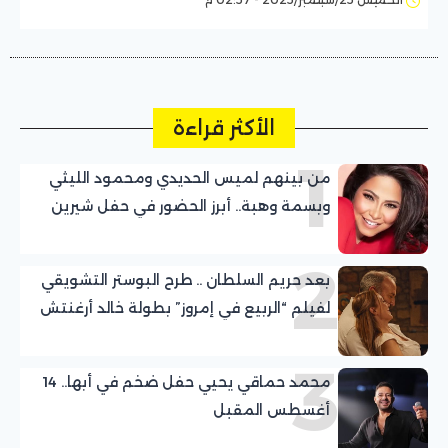
الأكثر قراءة
1
من بينهم لميس الحديدي ومحمود الليثي
وبسمة وهبة.. أبرز الحضور في حفل شيرين
عبد الوهاب بالساحل الشمالي
2
بعد حريم السلطان .. طرح البوستر التشويقي
لفيلم “الربيع في إمروز” بطولة خالد أرغنتش
ومريم أوزرلي
3
محمد حماقي يحيي حفل ضخم في أبها.. 14
أغسطس المقبل