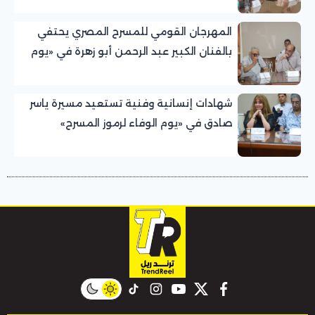
المهرجان القومي للمسرح المصري يحتفي
بالفنان الكبير عبد الرحمن أبو زهرة في «يوم
الوفاء لرموز المسرح»
شهادات إنسانية وفنية تستعيد مسيرة ياسر
صادق في «يوم الوفاء لرموز المسرح»
بالمهرجان القومي للمسرح المصري
instagram
tiktok
youtube
twitter
facebook