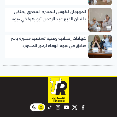
المهرجان القومي للمسرح المصري يحتفي
بالفنان الكبير عبد الرحمن أبو زهرة في «يوم
الوفاء لرموز المسرح»
شهادات إنسانية وفنية تستعيد مسيرة ياسر
صادق في «يوم الوفاء لرموز المسرح»
بالمهرجان القومي للمسرح المصري
instagram
tiktok
youtube
twitter
facebook