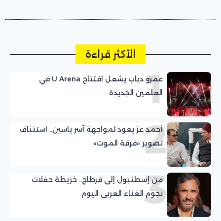
الأكثر قراءة
1
عمرو دياب يشعل افتتاح U Arena في
العلمين الجديدة
2
أحمد عز يعود لمواجهة آسر ياسين.. استئناف
تصوير «فرقة الموت»
3
من إسطنبول إلى قرطاج.. خريطة حفلات
نجوم الغناء العربي اليوم