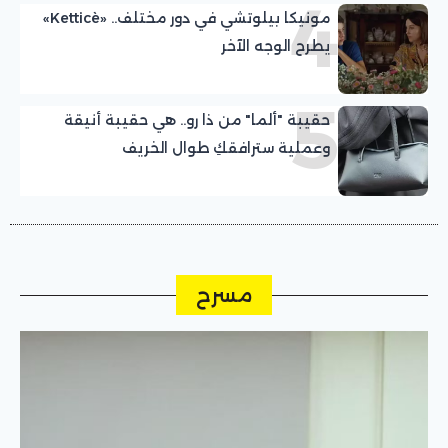
4
مونيكا بيلوتشي في دور مختلف.. «Ketticè»
يطرح الوجه الآخر
5
حقيبة "ألما" من ذا رو.. هي حقيبة أنيقة
وعملية سترافقكِ طوال الخريف
مسرح