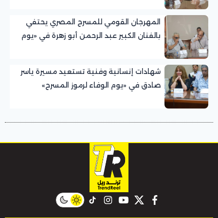
المهرجان القومي للمسرح المصري يحتفي
بالفنان الكبير عبد الرحمن أبو زهرة في «يوم
الوفاء لرموز المسرح»
شهادات إنسانية وفنية تستعيد مسيرة ياسر
صادق في «يوم الوفاء لرموز المسرح»
بالمهرجان القومي للمسرح المصري
instagram
tiktok
youtube
twitter
facebook