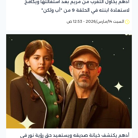
أدهم يحاول التقرب من مريم بعد استقالتها ويكافح
لاستعادة ابنته في الحلقة 9 من "أب ولكن"
السبت 14/مارس/2026 - 12:53 ص
أدهم يكتشف خيانة صديقه ويستعيد حق رؤية نور في