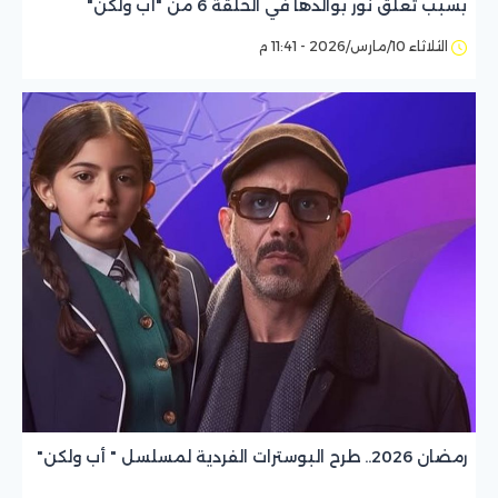
بسبب تعلق نور بوالدها في الحلقة 6 من "أب ولكن"
الثلاثاء 10/مارس/2026 - 11:41 م
رمضان 2026.. طرح البوسترات الفردية لمسلسل " أب ولكن"