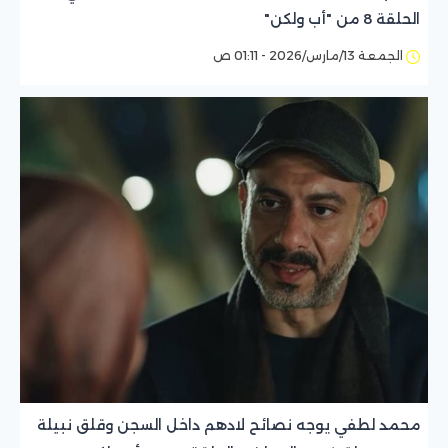
الحلقة 8 من "أب ولكن"
الجمعة 13/مارس/2026 - 01:11 ص
محمد لطفي يوجه نصائح لادهم داخل السجن وقلق نبيلة