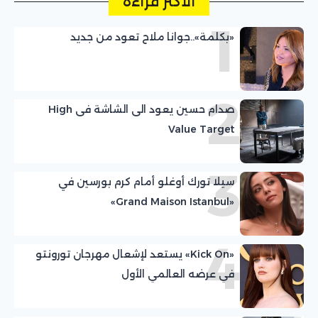
الأكثر قراءة
1
«بكلمة»..جوانا ملاح تعود من جديد
2
صدام حسين يعود الى الشاشة فى High
Value Target
3
سيلا تورك أوغلو أمام كرم بورسين في
«Grand Maison Istanbul»
4
«Kick On» يستعد لإشعال مهرجان تورونتو
في عرضه العالمي الأول