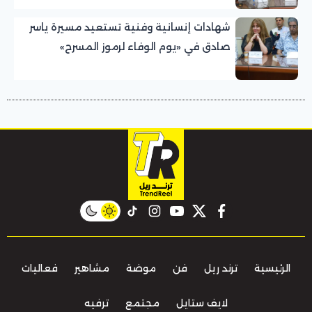
شهادات إنسانية وفنية تستعيد مسيرة ياسر
صادق في «يوم الوفاء لرموز المسرح»
بالمهرجان القومي للمسرح المصري
instagram
tiktok
youtube
twitter
facebook
الرئيسية
ترند ريل
فن
موضة
مشاهير
فعاليات
لايف ستايل
مجتمع
ترفيه