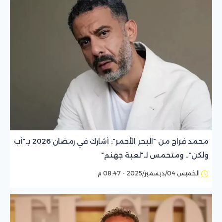
محمد فراج من "البحر الأحمر": أشارك في رمضان 2026 بـ"أب
ولكن".. ومتحمس لـ"لعبة جهنم"
الخميس 04/ديسمبر/2025 - 08:47 م