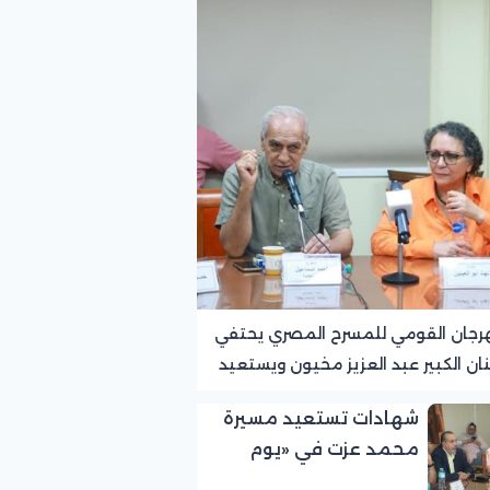
رجان القومي للمسرح المصري يحتفي
نان الكبير عبد العزيز مخيون ويستعيد
ته الرائدة في المسرح الريفي
شهادات تستعيد مسيرة
محمد عزت في «يوم
الوفاء لرموز المسرح»