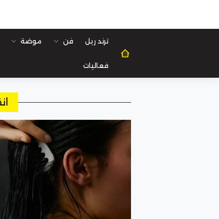
ترند ريل
فن
موضة
فعاليات
ان